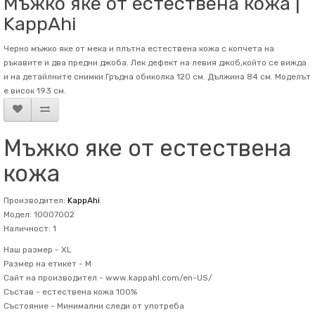
Мъжко яке от естествена кожа |
KappAhi
Черно мъжко яке от мека и плътна естествена кожа с копчета на
ръкавите и два предни джоба. Лек дефект на левия джоб,който се вижда
и на детайлните снимки.Гръдна обиколка 120 см. Дължина 84 см. Mоделът
е висок 193 см.
Мъжко яке от естествена
кожа
Производител:
KappAhi
Модел: 10007002
Наличност: 1
Наш размер -
XL
Размер на етикет -
M
Сайт на производител -
www.kappahl.com/en-US/
Състав -
естествена кожа 100%
Състояние -
Минимални следи от употреба