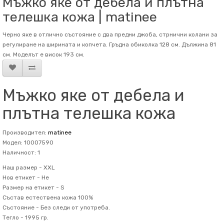
Мъжко яке от дебела и плътна
телешка кожа | matinee
Черно яке в отлично състояние с два предни джоба, стрнични колани за
регулиране на ширината и копчета. Гръдна обиколка 128 см. Дължина 81
см. Mоделът е висок 193 см.
Мъжко яке от дебела и
плътна телешка кожа
Производител:
matinee
Модел: 10007590
Наличност: 1
Наш размер -
XXL
Нов етикет -
Не
Размер на етикет -
S
Състав
естествена кожа 100%
Състояние -
Без следи от употреба.
Тегло -
1995 гр.