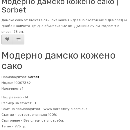
Модерно дамско кожено сако |
Sorbet
Дамско сако от лъскава свинска кожа в идеално състояние с два предни
джоба и копчета. Гръдна обиколка 102 см. Дължина 69 см. Mоделът е
висок 178 см.
Модерно дамско кожено
сако
Производител:
Sorbet
Модел: 10007369
Наличност: 1
Наш размер -
M
Размер на етикет -
L
Сайт на производител -
www.sorbetstyle.com.au/
Състав -
естествена кожа 100%
Състояние -
Без следи от употреба.
Тегло -
975 гр.