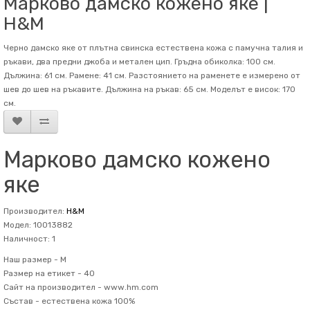
Марково дамско кожено яке |
H&M
Черно дамско яке от плътна свинска естествена кожа с памучна талия и
ръкави, два предни джоба и метален цип. Гръдна обиколка: 100 см.
Дължина: 61 см. Рамене: 41 см. Разстоянието на раменете е измерено от
шев до шев на ръкавите. Дължина на ръкав: 65 см. Mоделът е висок: 170
см.
Марково дамско кожено
яке
Производител:
H&M
Модел: 10013882
Наличност: 1
Наш размер -
M
Размер на етикет -
40
Сайт на производител -
www.hm.com
Състав -
естествена кожа 100%