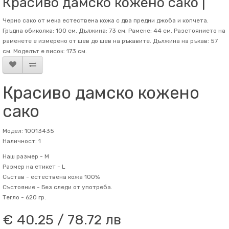
Красиво дамско кожено сако |
Черно сако от мека естествена кожа с два предни джоба и копчета.
Гръдна обиколка: 100 см. Дължина: 73 см. Рамене: 44 см. Разстоянието на
раменете е измерено от шев до шев на ръкавите. Дължина на ръкав: 57
см. Mоделът е висок: 173 см.
Красиво дамско кожено
сако
Модел: 10013435
Наличност: 1
Наш размер -
M
Размер на етикет -
L
Състав -
естествена кожа 100%
Състояние -
Без следи от употреба.
Тегло -
620 гр.
€ 40.25 / 78.72 лв