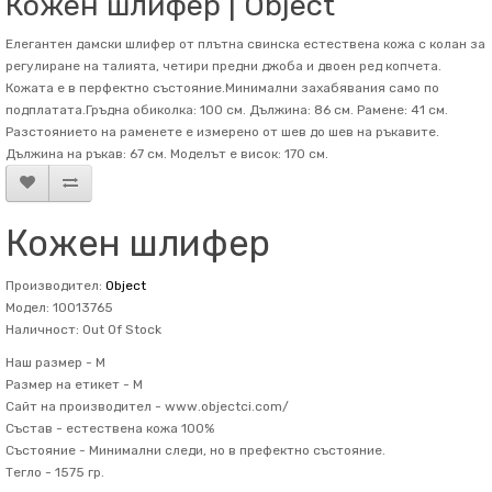
Кожен шлифер | Object
Елегантен дамски шлифер от плътна свинска естествена кожа с колан за
регулиране на талията, четири предни джоба и двоен ред копчета.
Кожата е в перфектно състояние.Минимални захабявания само по
подплатата.Гръдна обиколка: 100 см. Дължина: 86 см. Рамене: 41 см.
Разстоянието на раменете е измерено от шев до шев на ръкавите.
Дължина на ръкав: 67 см. Mоделът е висок: 170 см.
Кожен шлифер
Производител:
Object
Модел: 10013765
Наличност: Out Of Stock
Наш размер -
M
Размер на етикет -
M
Сайт на производител -
www.objectci.com/
Състав -
естествена кожа 100%
Състояние -
Минимални следи, но в префектно състояние.
Тегло -
1575 гр.