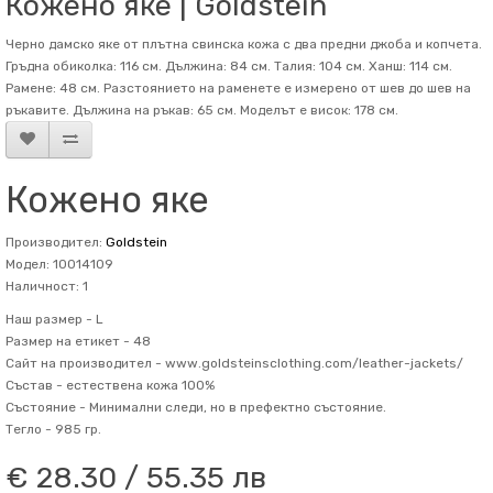
Кожено яке | Goldstein
Черно дамско яке от плътна свинска кожа с два предни джоба и копчета.
Гръдна обиколка: 116 см. Дължина: 84 см. Талия: 104 см. Ханш: 114 см.
Рамене: 48 см. Разстоянието на раменете е измерено от шев до шев на
ръкавите. Дължина на ръкав: 65 см. Mоделът е висок: 178 см.
Кожено яке
Производител:
Goldstein
Модел: 10014109
Наличност: 1
Наш размер -
L
Размер на етикет -
48
Сайт на производител -
www.goldsteinsclothing.com/leather-jackets/
Състав -
естествена кожа 100%
Състояние -
Минимални следи, но в префектно състояние.
Тегло -
985 гр.
€ 28.30 / 55.35 лв