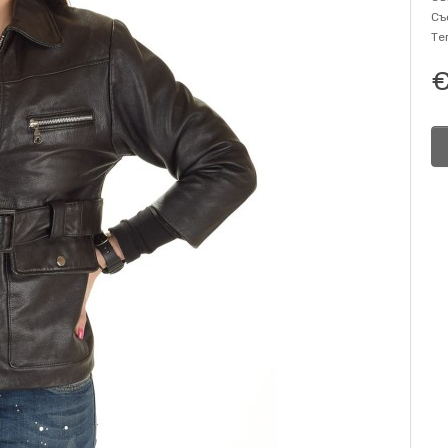
Съ
Те
€