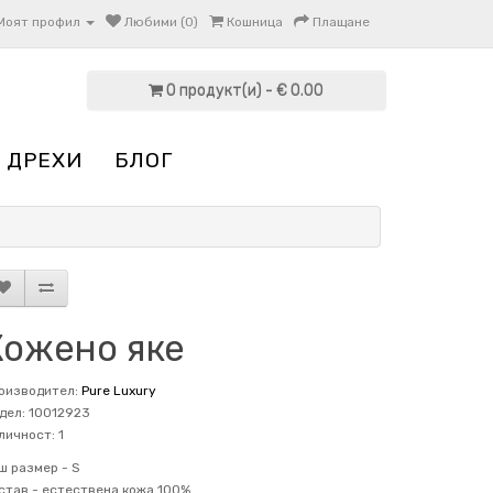
Моят профил
Любими (0)
Кошница
Плащане
0 продукт(и) - € 0.00
 ДРЕХИ
БЛОГ
Кожено яке
оизводител:
Pure Luxury
дел: 10012923
личност: 1
ш размер -
S
став -
естествена кожа 100%