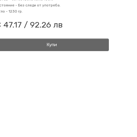
стояние -
Без следи от употреба.
гло -
1230 гр.
 47.17 / 92.26 лв
Купи