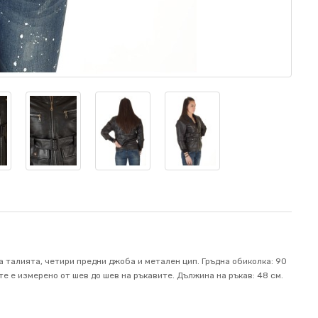
а талията, четири предни джоба и метален цип. Гръдна обиколка: 90
те е измерено от шев до шев на ръкавите. Дължина на ръкав: 48 см.