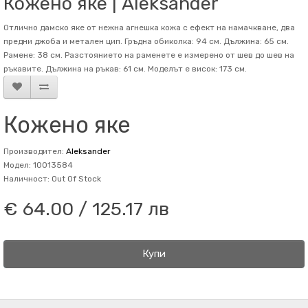
Кожено яке | Aleksander
Отлично дамско яке от нежна агнешка кожа с ефект на намачкване, два
предни джоба и метален цип. Гръдна обиколка: 94 см. Дължина: 65 см.
Рамене: 38 см. Разстоянието на раменете е измерено от шев до шев на
ръкавите. Дължина на ръкав: 61 см. Mоделът е висок: 173 см.
Кожено яке
Производител:
Aleksander
Модел: 10013584
Наличност: Out Of Stock
€ 64.00 / 125.17 лв
Купи