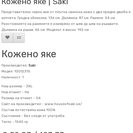
Кожено яке | Saki
Представително черно яке от плътна свинска кожа с два предни джоба и
копчета. Гръдна обиколка: 136 см. Дължина: 87 см. Рамене: 54 см.
Разстоянието на раменете е измерено от шев до шев на ръкавите.
Дължина на ръкав: 65 см. Mоделът е висок: 192 см.
Кожено яке
Производител:
Saki
Модел: 10012315
Наличност: 1
Наш размер -
3XL
Нов етикет -
Не
Размер на етикет -
54
Сайт на производител -
www.houseofsaki.se/
Състав
естествена кожа 100%
Състояние -
Без следи от употреба.
Тегло -
1545 гр.