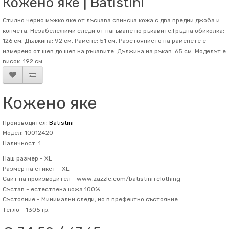
Кожено яке | Batistini
Стилно черно мъжко яке от лъскава свинска кожа с два предни джоба и
копчета. Незабележими следи от нагъване по ръкавите.Гръдна обиколка:
126 см. Дължина: 92 см. Рамене: 51 см. Разстоянието на раменете е
измерено от шев до шев на ръкавите. Дължина на ръкав: 65 см. Mоделът е
висок: 192 см.
Кожено яке
Производител:
Batistini
Модел: 10012420
Наличност: 1
Наш размер -
XL
Размер на етикет -
XL
Сайт на производител -
www.zazzle.com/batistini+clothing
Състав -
естествена кожа 100%
Състояние -
Минимални следи, но в префектно състояние.
Тегло -
1305 гр.