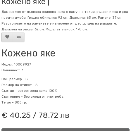
Кожено яке |
Дамско яке от лъскава свинска кожа с памучна талия, ръкави и яка и два
предни джоба. Гръдна обиколка: 92 см. Дължина: 63 см. Рамене: 37 см.
Разстоянието на раменете е измерено от шев до шев на ръкавите.
Дължина на ръкав: 62 см. Mоделът е висок: 178 см.
Кожено яке
Модел: 10009927
Наличност: 1
Наш размер -
S
Размер на етикет -
S
Състав -
естествена кожа 100%
Състояние -
Без следи от употреба.
Тегло -
805 гр.
€ 40.25 / 78.72 лв