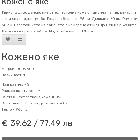
Кожено яке |
Тъмно кафяво дамско яке от естествена кожа с памучна талия, ръкави и
яка и два предни джоба. Гръдна обиколка: 96 см. Дължина: 60 см. Рамене:
38 см. Разстоянието на раменете е измерено от шев до шев на ръкавите.
Дължина на ръкав: 64 см. Mоделът е висок: 178 см.
Кожено яке
Модел: 10009800
Наличност: 1
Наш размер -
S
Размер на етикет -
M
Състав -
естествена кожа 100%
Състояние -
Без следи от употреба.
Тегло -
960 гр.
€ 39.62 / 77.49 лв