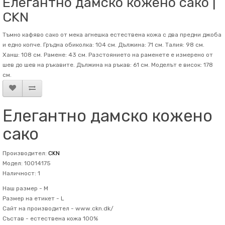
Елегантно дамско кожено сако |
CKN
Тъмно кафяво сако от мека агнешка естествена кожа с два предни джоба
и едно копче. Гръдна обиколка: 104 см. Дължина: 71 см. Талия: 98 см.
Ханш: 108 см. Рамене: 43 см. Разстоянието на раменете е измерено от
шев до шев на ръкавите. Дължина на ръкав: 61 см. Mоделът е висок: 178
см.
Елегантно дамско кожено
сако
Производител:
CKN
Модел: 10014175
Наличност: 1
Наш размер -
M
Размер на етикет -
L
Сайт на производител -
www.ckn.dk/
Състав -
естествена кожа 100%