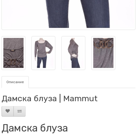
Описание
Дамскa блузa | Mammut
Дамскa блузa