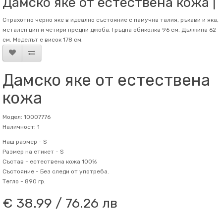
Дамско яке от естествена кожа |
Страхотно черно яке в идеално състояние с памучна талия, ръкави и яка,
метален цип и четири предни джоба. Гръдна обиколка 96 см. Дължина 62
см. Mоделът е висок 178 см.
Дамско яке от естествена
кожа
Модел: 10007776
Наличност: 1
Наш размер -
S
Размер на етикет -
S
Състав -
естествена кожа 100%
Състояние -
Без следи от употреба.
Тегло -
890 гр.
€ 38.99 / 76.26 лв