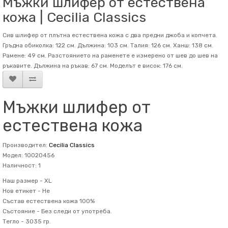
Мъжки шлифер от естествена
кожа | Cecilia Classics
Сив шлифер от плътна естествена кожа с два предни джоба и копчета.
Гръдна обиколка: 122 см. Дължина: 103 см. Талия: 126 см. Ханш: 138 см.
Рамене: 49 см. Разстоянието на раменете е измерено от шев до шев на
ръкавите. Дължина на ръкав: 67 см. Mоделът е висок: 176 см.
Мъжки шлифер от
естествена кожа
Производител:
Cecilia Classics
Модел: 10020456
Наличност: 1
Наш размер -
XL
Нов етикет -
Не
Състав
естествена кожа 100%
Състояние -
Без следи от употреба.
Тегло -
3035 гр.