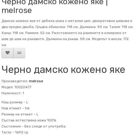
Черно дамско кожено яке |
melrose
Дамско кожено яке от дебела кожа с метален цип, декоративни шевове и
два предни джоба. Гръдна обиколка: 118 см. Дължина: 90 см. Талия: 118 см.
Ханш: 118 см. Рамене: 52 см. Разстоянието на раменете е измерено от
шев до шев на ръкавите. Дължина на ръкав: 58 см. Mоделът е висок: 172
см.
Черно дамско кожено яке
Производител:
melrose
Модел: 10020477
Наличност: 1
Наш размер -
L
Нов етикет -
Не
Размер на етикет -
L
Състав
естествена кожа 100%
Състояние -
Без следи от употреба.
Тегло -
1695 гр.