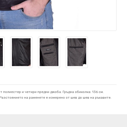
т полиестер и четири предни джоба. Гръдна обиколка: 136 см.
м. Разстоянието на раменете е измерено от шев до шев на ръкавите.