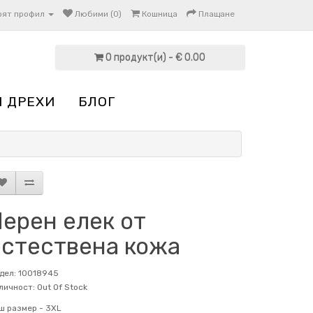
оят профил
Любими (0)
Кошница
Плащане
0 продукт(и) - € 0.00
И ДРЕХИ
БЛОГ
Черен елек от
естествена кожа
дел: 10018945
личност: Out Of Stock
ш размер -
3XL