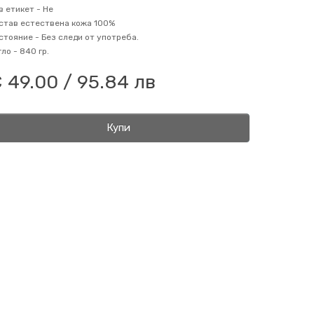
в етикет -
Не
став
естествена кожа 100%
стояние -
Без следи от употреба.
гло -
840 гр.
 49.00 / 95.84 лв
Купи