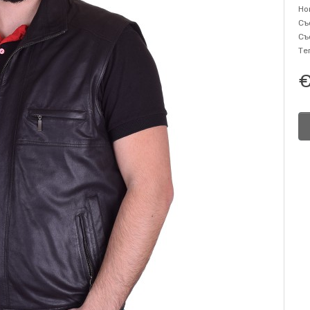
Но
Съ
Съ
Те
€