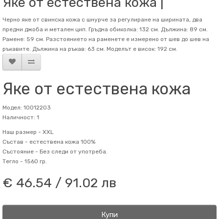
Яке от естествена кожа |
Черно яке от свинска кожа с шнурче за регулиране на ширината, два
предни джоба и метален цип. Гръдна обиколка: 132 см. Дължина: 89 см.
Рамене: 59 см. Разстоянието на раменете е измерено от шев до шев на
ръкавите. Дължина на ръкав: 63 см. Mоделът е висок: 192 см.
Яке от естествена кожа
Модел: 10012203
Наличност: 1
Наш размер -
XXL
Състав -
естествена кожа 100%
Състояние -
Без следи от употреба.
Тегло -
1560 гр.
€ 46.54 / 91.02 лв
Купи