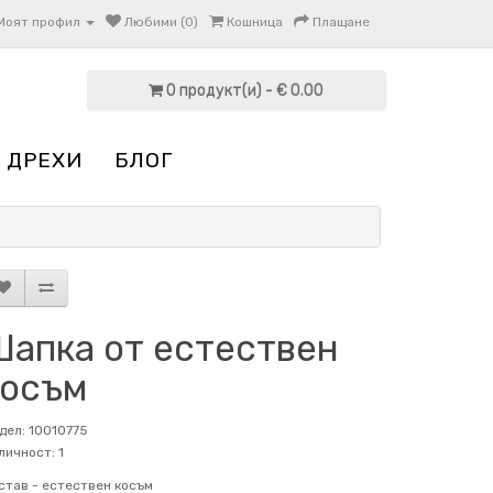
Моят профил
Любими (0)
Кошница
Плащане
0 продукт(и) - € 0.00
 ДРЕХИ
БЛОГ
Шапка от естествен
косъм
дел: 10010775
личност: 1
став -
естествен косъм