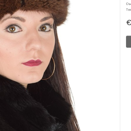
Съ
Те
€