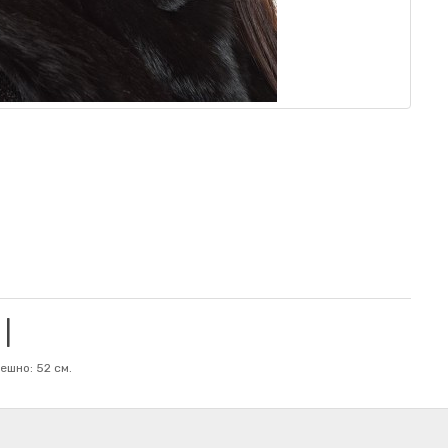
|
ешно: 52 см.