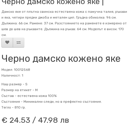
Черно дамско кожено яке |
Дамско яке от плътна свинска естествена кожа с памучна талия, ръкави
и яка, четири предни джоба и метален цип. Гръдна обиколка: 96 см.
Дължина: 66 см. Рамене: 37 см. Разстоянието на раменете е измерено от
шев до шев на ръкавите. Дължина на ръкав: 64 см. Mоделът е висок: 170
см.
Черно дамско кожено яке
Модел: 10012568
Наличност: 1
Наш размер -
S
Размер на етикет -
M
Състав -
естествена кожа 100%
Състояние -
Минимални следи, но в префектно състояние.
Тегло -
810 гр.
€ 24.53 / 47.98 лв