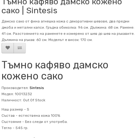
Тъмно кафяво дамско кожено
сако | Sintesis
Дамско сако от фина агнешка кожа с декоративни шевове, два предни
джоба и метални капси. Гръдна обиколка: 96 см. Дължина: 68 см. Рамене:
41 см. Разстоянието на раменете е измерено от шев до шев на ръкавите.
Дължина на ръкав: 60 см. Mоделът е висок: 170 см.
Тъмно кафяво дамско
кожено сако
Производител:
Sintesis
Модел: 10013232
Наличност: Out Of Stock
Наш размер -
S
Състав -
естествена кожа 100%
Състояние -
Без следи от употреба.
Тегло -
545 гр.