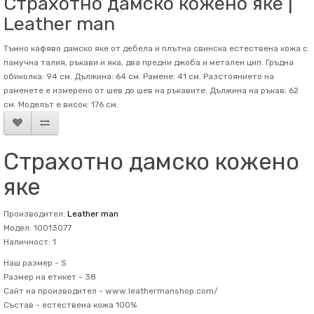
Страхотно дамско кожено яке |
Leather man
Тъмно кафяво дамско яке от дебела и плътна свинска естествена кожа с
памучна талия, ръкави и яка, два предни джоба и метален цип. Гръдна
обиколка: 94 см. Дължина: 64 см. Рамене: 41 см. Разстоянието на
раменете е измерено от шев до шев на ръкавите. Дължина на ръкав: 62
см. Mоделът е висок: 176 см.
Страхотно дамско кожено
яке
Производител:
Leather man
Модел: 10013077
Наличност: 1
Наш размер -
S
Размер на етикет -
38
Сайт на производител -
www.leathermanshop.com/
Състав -
естествена кожа 100%