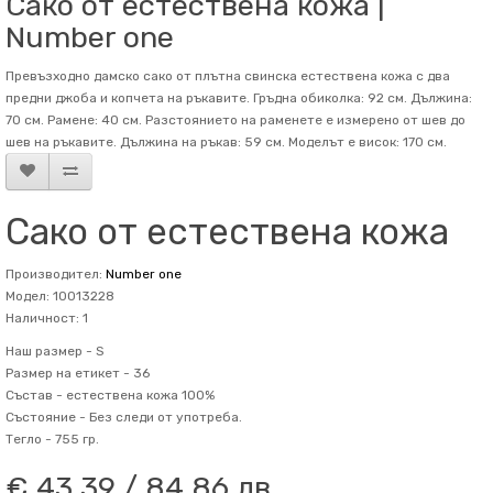
Сако от естествена кожа |
Number one
Превъзходно дамско сако от плътна свинска естествена кожа с два
предни джоба и копчета на ръкавите. Гръдна обиколка: 92 см. Дължина:
70 см. Рамене: 40 см. Разстоянието на раменете е измерено от шев до
шев на ръкавите. Дължина на ръкав: 59 см. Mоделът е висок: 170 см.
Сако от естествена кожа
Производител:
Number one
Модел: 10013228
Наличност: 1
Наш размер -
S
Размер на етикет -
36
Състав -
естествена кожа 100%
Състояние -
Без следи от употреба.
Тегло -
755 гр.
€ 43.39 / 84.86 лв