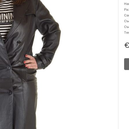
На
Ра
Са
Съ
Съ
Те
€