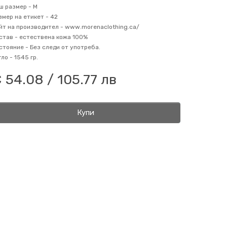
ш размер -
M
змер на етикет -
42
йт на производител -
www.morenaclothing.ca/
став -
естествена кожа 100%
стояние -
Без следи от употреба.
гло -
1545 гр.
 54.08 / 105.77 лв
Купи