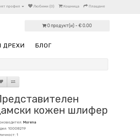
оят профил
Любими (0)
Кошница
Плащане
0 продукт(и) - € 0.00
И ДРЕХИ
БЛОГ
Представителен
дамски кожен шлифер
оизводител:
Morena
дел: 10008219
личност: 1