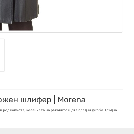
ожен шлифер | Morena
н ред копчета, коланчета на ръкавите и два предни джоба. Гръдна