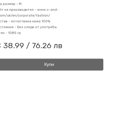
ш размер -
M
йт на производител -
www.c-and-
com/uk/en/corporate/fashion/
став -
естествена кожа 100%
стояние -
Без следи от употреба.
гло -
1085 гр.
 38.99 / 76.26 лв
Купи