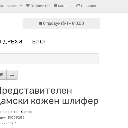
оят профил
Любими (0)
Кошница
Плащане
0 продукт(и) - € 0.00
И ДРЕХИ
БЛОГ
Представителен
дамски кожен шлифер
оизводител:
Canda
дел: 10008285
личност: 1