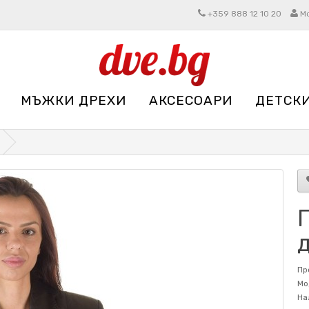
+359 888 12 10 20
М
МЪЖКИ ДРЕХИ
АКСЕСОАРИ
ДЕТСК
Пр
Мо
На