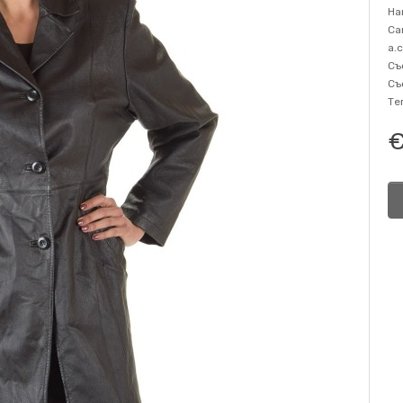
На
Са
a.
Съ
Съ
Те
€