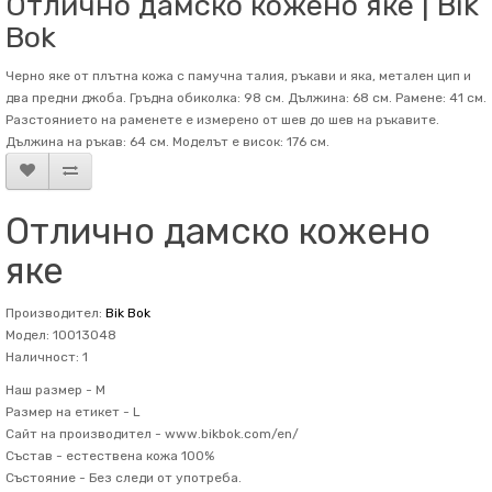
Отлично дамско кожено яке | Bik
Bok
Черно яке от плътна кожа с памучна талия, ръкави и яка, метален цип и
два предни джоба. Гръдна обиколка: 98 см. Дължина: 68 см. Рамене: 41 см.
Разстоянието на раменете е измерено от шев до шев на ръкавите.
Дължина на ръкав: 64 см. Mоделът е висок: 176 см.
Отлично дамско кожено
яке
Производител:
Bik Bok
Модел: 10013048
Наличност: 1
Наш размер -
M
Размер на етикет -
L
Сайт на производител -
www.bikbok.com/en/
Състав -
естествена кожа 100%
Състояние -
Без следи от употреба.