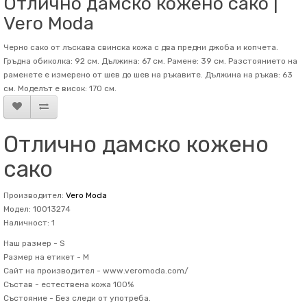
Отлично дамско кожено сако |
Vero Moda
Черно сако от лъскава свинска кожа с два предни джоба и копчета.
Гръдна обиколка: 92 см. Дължина: 67 см. Рамене: 39 см. Разстоянието на
раменете е измерено от шев до шев на ръкавите. Дължина на ръкав: 63
см. Mоделът е висок: 170 см.
Отлично дамско кожено
сако
Производител:
Vero Moda
Модел: 10013274
Наличност: 1
Наш размер -
S
Размер на етикет -
M
Сайт на производител -
www.veromoda.com/
Състав -
естествена кожа 100%
Състояние -
Без следи от употреба.