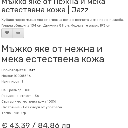
Мъжко яке от нежна и мека
естествена кожа | Jazz
Хубаво черно мъжко яке от агнешка кожа с копчета и два предни джоба.
Гръдна обиколка 134 см. Дължина 89 см. Mоделът е висок 193 см.
Мъжко яке от нежна и
мека естествена кожа
Производител:
Jazz
Модел: 10008646
Наличност: 1
Наш размер -
XXL
Размер на етикет -
56
Състав -
естествена кожа 100%
Състояние -
Без следи от употреба.
Тегло -
1180 гр.
€ 43.39 / 84.86 лв