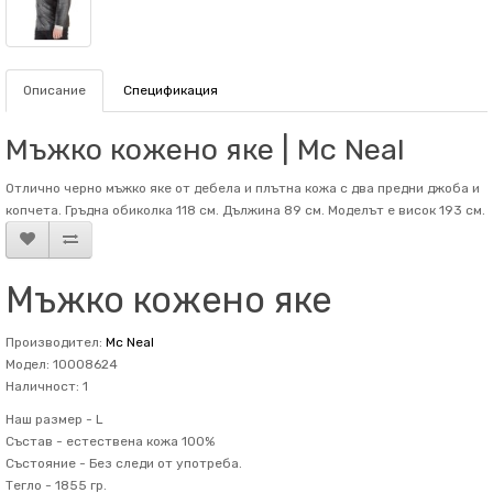
Описание
Спецификация
Мъжко кожено яке | Mc Neal
Отлично черно мъжко яке от дебела и плътна кожа с два предни джоба и
копчета. Гръдна обиколка 118 см. Дължина 89 см. Mоделът е висок 193 см.
Мъжко кожено яке
Производител:
Mc Neal
Модел: 10008624
Наличност: 1
Наш размер -
L
Състав -
естествена кожа 100%
Състояние -
Без следи от употреба.
Тегло -
1855 гр.