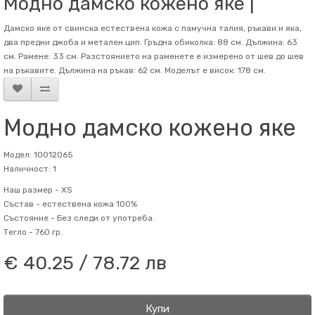
Модно дамско кожено яке |
Дамско яке от свинска естествена кожа с памучна талия, ръкави и яка,
два предни джоба и метален цип. Гръдна обиколка: 88 см. Дължина: 63
см. Рамене: 33 см. Разстоянието на раменете е измерено от шев до шев
на ръкавите. Дължина на ръкав: 62 см. Mоделът е висок: 178 см.
Модно дамско кожено яке
Модел: 10012065
Наличност: 1
Наш размер -
XS
Състав -
естествена кожа 100%
Състояние -
Без следи от употреба.
Тегло -
760 гр.
€ 40.25 / 78.72 лв
Купи