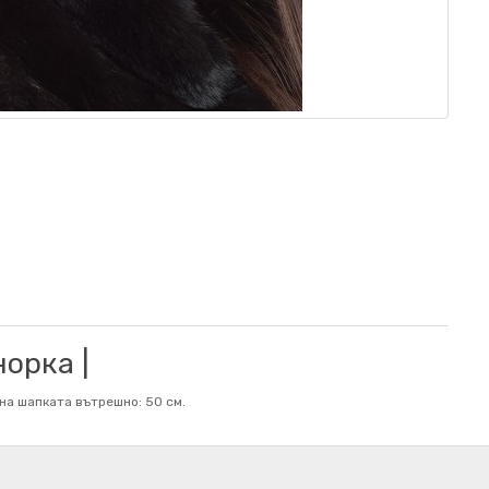
орка |
на шапката вътрешно: 50 см.