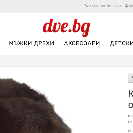
+359 888 12 10 20
М
МЪЖКИ ДРЕХИ
АКСЕСОАРИ
ДЕТСК
о
Мо
На
Съ