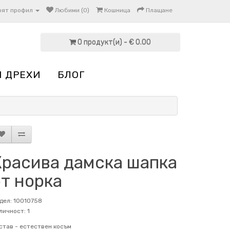
оят профил
Любими (0)
Кошница
Плащане
0 продукт(и) - € 0.00
И ДРЕХИ
БЛОГ
Красива дамска шапка
т норка
дел: 10010758
личност: 1
став -
естествен косъм