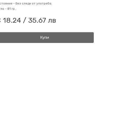
стояние -
Без следи от употреба.
гло -
81 гр.
 18.24 / 35.67 лв
Купи