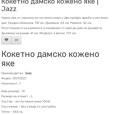
Кокетно дамско кожено яке |
Jazz
Черно яке от свинска естествена кожа с два предни джоба и метален
цип. Гръдна обиколка: 98 см. Дължина: 63 см. Рамене: 42 см.
Разстоянието на раменете е измерено от шев до шев на ръкавите.
Дължина на ръкав: 61 см. Mоделът е висок: 173 см.
Кокетно дамско кожено
яке
Производител:
Jazz
Модел: 10013527
Наличност: 1
Наш размер -
M
Размер на етикет -
L
Състав -
естествена кожа 100%
Състояние -
Без следи от употреба.
Тегло -
655 гр.