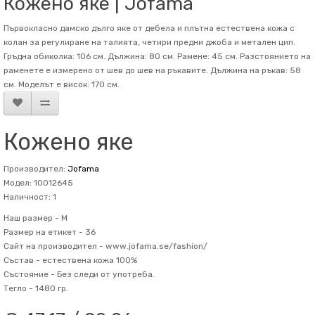
Кожено яке | Jofama
Първокласно дамско дълго яке от дебела и плътна естествена кожа с
колан за регулиране на талията, четири предни джоба и метален цип.
Гръдна обиколка: 106 см. Дължина: 80 см. Рамене: 45 см. Разстоянието на
раменете е измерено от шев до шев на ръкавите. Дължина на ръкав: 58
см. Mоделът е висок: 170 см.
Кожено яке
Производител:
Jofama
Модел: 10012645
Наличност: 1
Наш размер -
M
Размер на етикет -
36
Сайт на производител -
www.jofama.se/fashion/
Състав -
естествена кожа 100%
Състояние -
Без следи от употреба.
Тегло -
1480 гр.