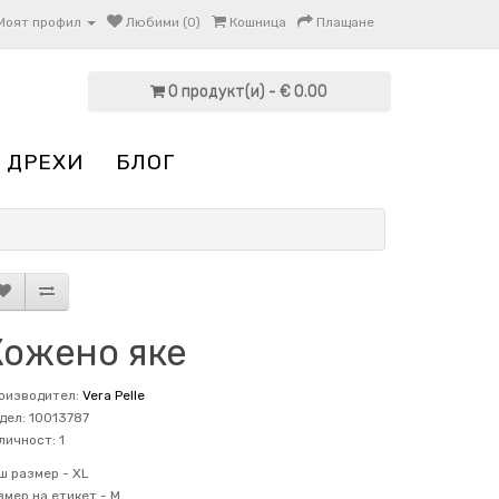
Моят профил
Любими (0)
Кошница
Плащане
0 продукт(и) - € 0.00
 ДРЕХИ
БЛОГ
Кожено яке
оизводител:
Vera Pelle
дел: 10013787
личност: 1
ш размер -
XL
змер на етикет -
M