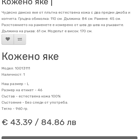
Кожено яке |
Чудесно дамско яке от плътна естествена кожа с два предни джоба и
копчета. Гръдна обиколка: 110 см. Дължина: 84 см. Рамене: 45 см.
Разстоянието на раменете е измерено от шев до шев на ръкавите.
Дължина на ръкав: 61 см. Mоделът е висок: 170 см.
Кожено яке
Модел: 10013111
Наличност: 1
Наш размер -
L
Размер на етикет -
46
Състав -
естествена кожа 100%
Състояние -
Без следи от употреба.
Тегло -
960 гр.
€ 43.39 / 84.86 лв