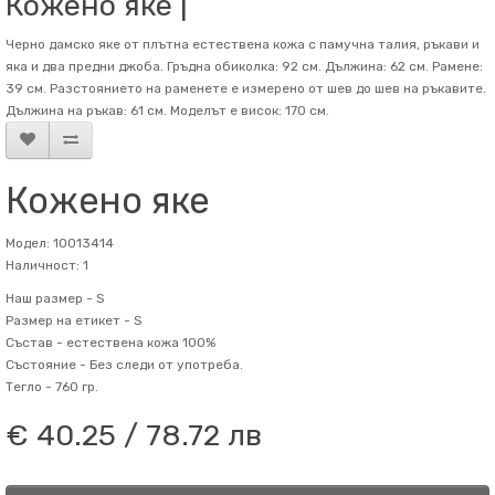
Кожено яке |
Черно дамско яке от плътна естествена кожа с памучна талия, ръкави и
яка и два предни джоба. Гръдна обиколка: 92 см. Дължина: 62 см. Рамене:
39 см. Разстоянието на раменете е измерено от шев до шев на ръкавите.
Дължина на ръкав: 61 см. Mоделът е висок: 170 см.
Кожено яке
Модел: 10013414
Наличност: 1
Наш размер -
S
Размер на етикет -
S
Състав -
естествена кожа 100%
Състояние -
Без следи от употреба.
Тегло -
760 гр.
€ 40.25 / 78.72 лв