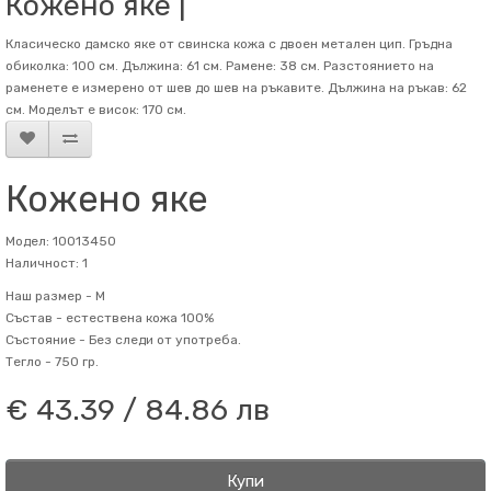
Кожено яке |
Класическо дамско яке от свинска кожа с двоен метален цип. Гръдна
обиколка: 100 см. Дължина: 61 см. Рамене: 38 см. Разстоянието на
раменете е измерено от шев до шев на ръкавите. Дължина на ръкав: 62
см. Mоделът е висок: 170 см.
Кожено яке
Модел: 10013450
Наличност: 1
Наш размер -
M
Състав -
естествена кожа 100%
Състояние -
Без следи от употреба.
Тегло -
750 гр.
€ 43.39 / 84.86 лв
Купи