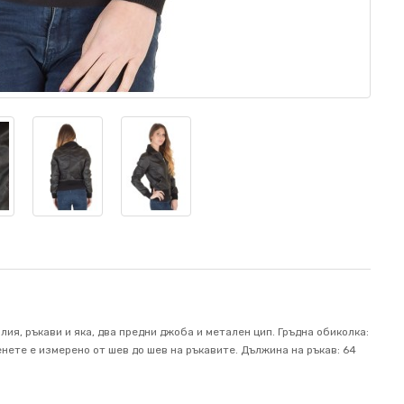
ия, ръкави и яка, два предни джоба и метален цип. Гръдна обиколка:
енете е измерено от шев до шев на ръкавите. Дължина на ръкав: 64