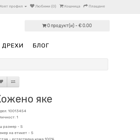
Моят профил
Любими (0)
Кошница
Плащане
0 продукт(и) - € 0.00
 ДРЕХИ
БЛОГ
Кожено яке
дел: 10013454
личност: 1
ш размер -
S
змер на етикет -
S
став -
естествена кожа 100%