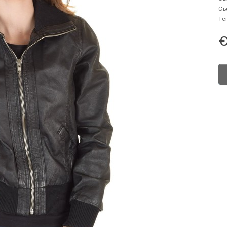
Съ
Те
€