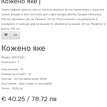
Кожено яке |
Тъмно кафяво дамско яке от плътна свинска естествена кожа с памучна
талия, ръкави и яка, метален цип и два предни джоба. Гръдна обиколка:
100 см. Дължина: 64 см. Рамене: 39 см. Разстоянието на раменете е
измерено от шев до шев на ръкавите. Дължина на ръкав: 63 см. Mоделът е
висок: 170 см.
Кожено яке
Модел: 10013631
Наличност: 1
Наш размер -
M
Размер на етикет -
M
Състав -
естествена кожа 100%
Състояние -
Без следи от употреба.
Тегло -
1035 гр.
€ 40.25 / 78.72 лв