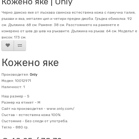
Кожено яке | Only
Черно дамско яке от лъскава свинска естествена кожа с памучна талия,
ръкави и яка, метален цип и четири предни джоба. Гръдна обиколка: 92
см. Дължина: 68 см. Рамене: 38 см. Разстоянието на раменете е
измерено от шев до шев на ръкавите. Дължина на ръкав: 64 см. Mоделът е
висок: 173 см.
Кожено яке
Производител:
Only
Модел: 10012971
Наличност: 1
Наш размер -
S
Размер на етикет -
M
Сайт на производител -
www.only.com/
Състав -
естествена кожа 100%
Състояние -
Без следи от употреба.
Тегло -
880 гр.