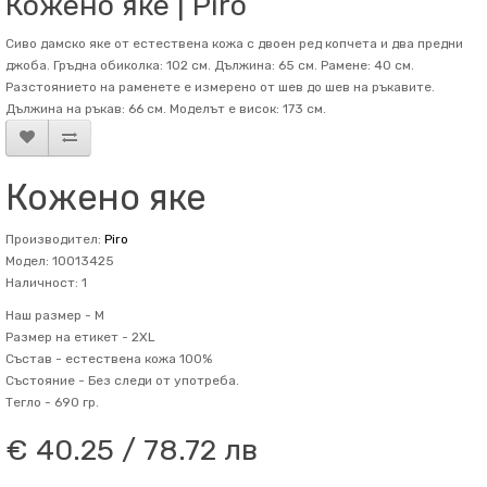
Кожено яке | Piro
Сиво дамско яке от естествена кожа с двоен ред копчета и два предни
джоба. Гръдна обиколка: 102 см. Дължина: 65 см. Рамене: 40 см.
Разстоянието на раменете е измерено от шев до шев на ръкавите.
Дължина на ръкав: 66 см. Mоделът е висок: 173 см.
Кожено яке
Производител:
Piro
Модел: 10013425
Наличност: 1
Наш размер -
M
Размер на етикет -
2XL
Състав -
естествена кожа 100%
Състояние -
Без следи от употреба.
Тегло -
690 гр.
€ 40.25 / 78.72 лв