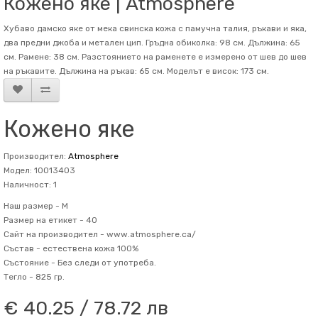
Кожено яке | Atmosphere
Хубаво дамско яке от мека свинска кожа с памучна талия, ръкави и яка,
два предни джоба и метален цип. Гръдна обиколка: 98 см. Дължина: 65
см. Рамене: 38 см. Разстоянието на раменете е измерено от шев до шев
на ръкавите. Дължина на ръкав: 65 см. Mоделът е висок: 173 см.
Кожено яке
Производител:
Atmosphere
Модел: 10013403
Наличност: 1
Наш размер -
M
Размер на етикет -
40
Сайт на производител -
www.atmosphere.ca/
Състав -
естествена кожа 100%
Състояние -
Без следи от употреба.
Тегло -
825 гр.
€ 40.25 / 78.72 лв