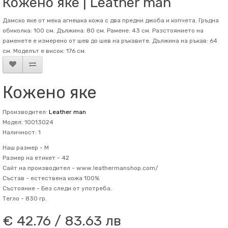
Кожено яке | Leather man
Дамско яке от мека агнешка кожа с два предни джоба и копчета. Гръдна
обиколка: 100 см. Дължина: 80 см. Рамене: 43 см. Разстоянието на
раменете е измерено от шев до шев на ръкавите. Дължина на ръкав: 64
см. Mоделът е висок: 176 см.
Кожено яке
Производител:
Leather man
Модел: 10013024
Наличност: 1
Наш размер -
M
Размер на етикет -
42
Сайт на производител -
www.leathermanshop.com/
Състав -
естествена кожа 100%
Състояние -
Без следи от употреба.
Тегло -
830 гр.
€ 42.76 / 83.63 лв