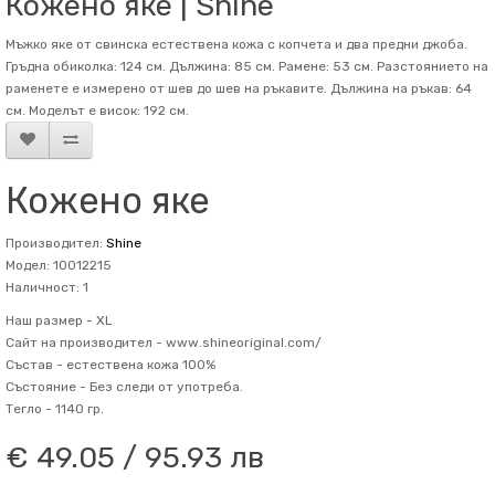
Кожено яке | Shine
Мъжко яке от свинска естествена кожа с копчета и два предни джоба.
Гръдна обиколка: 124 см. Дължина: 85 см. Рамене: 53 см. Разстоянието на
раменете е измерено от шев до шев на ръкавите. Дължина на ръкав: 64
см. Mоделът е висок: 192 см.
Кожено яке
Производител:
Shine
Модел: 10012215
Наличност: 1
Наш размер -
XL
Сайт на производител -
www.shineoriginal.com/
Състав -
естествена кожа 100%
Състояние -
Без следи от употреба.
Тегло -
1140 гр.
€ 49.05 / 95.93 лв