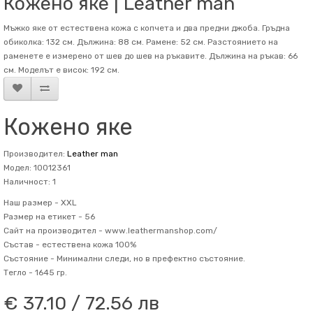
Кожено яке | Leather man
Мъжко яке от естествена кожа с копчета и два предни джоба. Гръдна
обиколка: 132 см. Дължина: 88 см. Рамене: 52 см. Разстоянието на
раменете е измерено от шев до шев на ръкавите. Дължина на ръкав: 66
см. Mоделът е висок: 192 см.
Кожено яке
Производител:
Leather man
Модел: 10012361
Наличност: 1
Наш размер -
XXL
Размер на етикет -
56
Сайт на производител -
www.leathermanshop.com/
Състав -
естествена кожа 100%
Състояние -
Минимални следи, но в префектно състояние.
Тегло -
1645 гр.
€ 37.10 / 72.56 лв