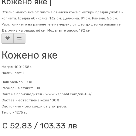
Кожено яке |
Стилно мъжко яке от плътна свинска кожа с четири предни джоба и
копчета. Гръдна обиколка: 132 см. Дължина: 91 см. Рамене: 53 см.
Разстоянието на раменете е измерено от шев до шев на ръкавите.
Дължина на ръкав: 66 см. Mоделът е висок: 192 см.
Кожено яке
Модел: 10012384
Наличност: 1
Наш размер -
XXL
Размер на етикет -
XL
Сайт на производител -
www.kappahl.com/en-US/
Състав -
естествена кожа 100%
Състояние -
Без следи от употреба.
Тегло -
1275 гр.
€ 52.83 / 103.33 лв