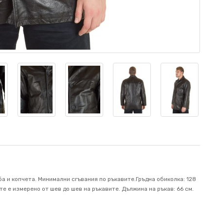
а и копчета. Минимални сгъвания по ръкавите.Гръдна обиколка: 128
те е измерено от шев до шев на ръкавите. Дължина на ръкав: 66 см.