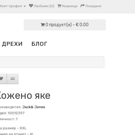
Моят профил
Любими (0)
Кошница
Плащане
0 продукт(и) - € 0.00
 ДРЕХИ
БЛОГ
Кожено яке
оизводител:
Jack& Jones
дел: 10012397
личност: 1
ш размер -
XXL
змер на етикет -
XL