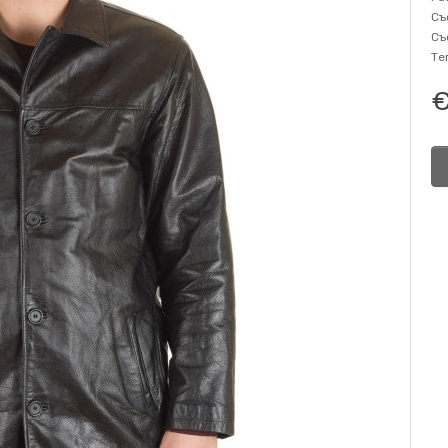
Съ
Съ
Те
€