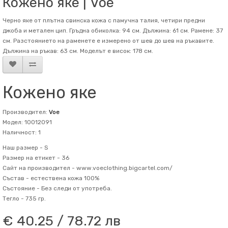
Кожено яке | Voe
Черно яке от плътна свинска кожа с памучна талия, четири предни
джоба и метален цип. Гръдна обиколка: 94 см. Дължина: 61 см. Рамене: 37
см. Разстоянието на раменете е измерено от шев до шев на ръкавите.
Дължина на ръкав: 63 см. Mоделът е висок: 178 см.
Кожено яке
Производител:
Voe
Модел: 10012091
Наличност: 1
Наш размер -
S
Размер на етикет -
36
Сайт на производител -
www.voeclothing.bigcartel.com/
Състав -
естествена кожа 100%
Състояние -
Без следи от употреба.
Тегло -
735 гр.
€ 40.25 / 78.72 лв